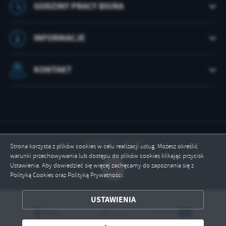
GODZINY PRACY BIURA
INFORMACJE
KONTAKT
Odwiedzin: 42839
Strona korzysta z plików cookies w celu realizacji usług. Możesz określić
warunki przechowywania lub dostępu do plików cookies klikając przycisk
Ustawienia. Aby dowiedzieć się więcej zachęcamy do zapoznania się z
Polityką Cookies oraz Polityką Prywatności.
ZAPISZ WYBRANE
USTAWIENIA
ODRZUĆ WSZYSTKIE